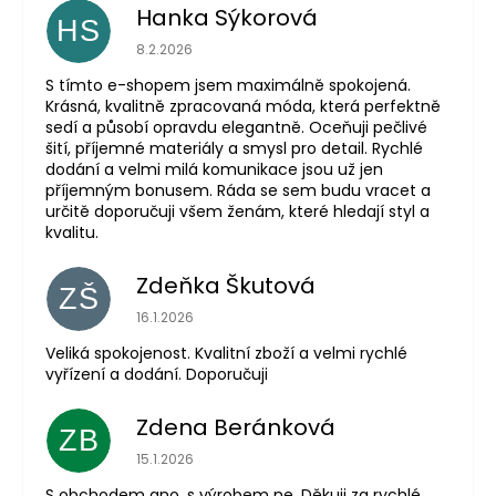
Hanka Sýkorová
HS
Hodnocení obchodu je 5 z 5 hvězdiček.
8.2.2026
S tímto e-shopem jsem maximálně spokojená.
Krásná, kvalitně zpracovaná móda, která perfektně
sedí a působí opravdu elegantně. Oceňuji pečlivé
šití, příjemné materiály a smysl pro detail. Rychlé
dodání a velmi milá komunikace jsou už jen
příjemným bonusem. Ráda se sem budu vracet a
určitě doporučuji všem ženám, které hledají styl a
kvalitu.
Zdeňka Škutová
ZŠ
Hodnocení obchodu je 5 z 5 hvězdiček.
16.1.2026
Veliká spokojenost. Kvalitní zboží a velmi rychlé
vyřízení a dodání. Doporučuji
Zdena Beránková
ZB
Hodnocení obchodu je 1 z 5 hvězdiček.
15.1.2026
S obchodem ano, s výrobem ne. Děkuji za rychlé