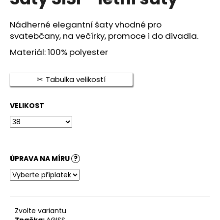
je
a
0,0
z
j
Nádherné elegantní šaty vhodné pro
5
svatebčany, na večírky, promoce i do divadla.
í
hvězdiček.
t
Materiál: 100% polyester
?
Tabulka velikostí
VELIKOST
HLEDAT
D
ÚPRAVA NA MÍRU
?
o
p
o
r
u
Zvolte variantu
Značka:
AGISS