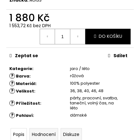
č
u
j
1 880 Kč
e
1 553,72 Kč
bez DPH
m
Měrná
e
DO KOŠÍKU
cena:
ŠATY
Zeptat se
Sdílet
ZLATKA
-
Kategorie
:
jaro / léto
SPOLEČENSKÉ
?
růžová
Barva
:
1
750
?
100% polyester
Materiál
:
Kč
?
36, 38, 40, 46, 48
Velikost
:
párty, pracovní, svatba,
?
taneční, volný čas, na
Příležitost
:
léto
?
dámské
Pohlaví
:
Popis
Hodnocení
Diskuze