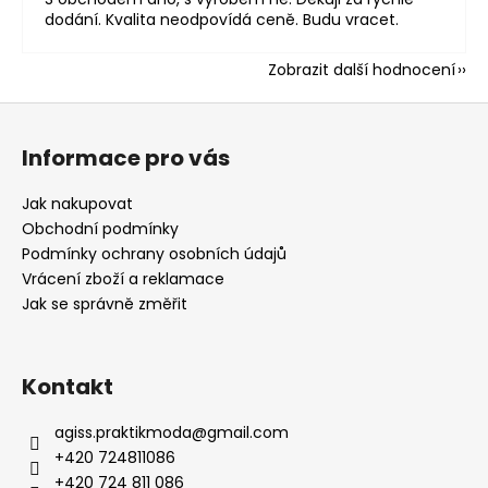
dodání. Kvalita neodpovídá ceně. Budu vracet.
Zobrazit další hodnocení
Z
á
Informace pro vás
p
a
Jak nakupovat
t
Obchodní podmínky
í
Podmínky ochrany osobních údajů
Vrácení zboží a reklamace
Jak se správně změřit
Kontakt
agiss.praktikmoda
@
gmail.com
+420 724811086
+420 724 811 086