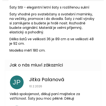
Šaty SISI - elegantní letní šaty s rozšířenou sukní
Šaty vhodné pro svatebčany a svatební maminky,
na večírky, promoce i do divadla. Šaty z naší výroby
si zamilujete a budete je hrdě nosit. Rozhodně
budete originální. Materiál je velmi příjemný,
elastický a pohodlný.
Délka šatů ve velikosti 36 je 89 cm a ve velikosti 48
je 92 cm.
Modelka měří 180 cm.
Jitka Palanová
JP
Hodnocení obchodu je 5 z 5 hvězdiček.
10.2.2026
Velká spokojenost, děkuji paní majitelce za
vstřícnost. Šaty jsou moc pěkné. Děkuji