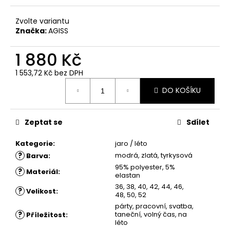
č
u
Zvolte variantu
j
Značka:
AGISS
e
m
1 880 Kč
e
1 553,72 Kč
bez DPH
Měrná
ŠATY
DO KOŠÍKU
cena:
LUCKA
-
POUZDROVÉ
Zeptat se
Sdílet
ŠATY
1
Kategorie
:
jaro / léto
880
Kč
?
modrá, zlatá, tyrkysová
Barva
:
95% polyester, 5%
?
Materiál
:
elastan
36, 38, 40, 42, 44, 46,
?
Velikost
:
48, 50, 52
párty, pracovní, svatba,
?
taneční, volný čas, na
Příležitost
:
léto