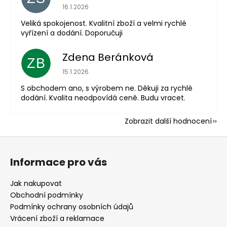
Hodnocení obchodu je 5 z 5 hvězdiček.
16.1.2026
Veliká spokojenost. Kvalitní zboží a velmi rychlé
vyřízení a dodání. Doporučuji
Zdena Beránková
ZB
Hodnocení obchodu je 1 z 5 hvězdiček.
15.1.2026
S obchodem ano, s výrobem ne. Děkuji za rychlé
dodání. Kvalita neodpovídá ceně. Budu vracet.
Zobrazit další hodnocení
Z
á
Informace pro vás
p
a
Jak nakupovat
t
Obchodní podmínky
í
Podmínky ochrany osobních údajů
Vrácení zboží a reklamace