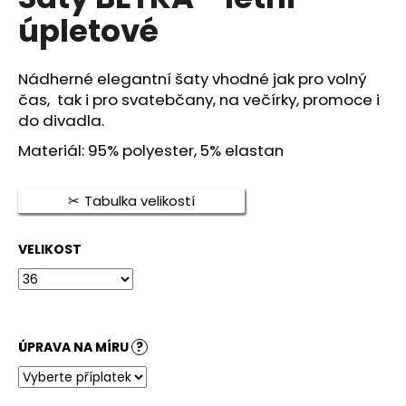
je
a
úpletové
0,0
z
j
5
í
hvězdiček.
Nádherné elegantní šaty vhodné jak pro volný
t
čas, tak i pro svatebčany, na večírky, promoce i
?
do divadla.
Materiál: 95% polyester, 5% elastan
Tabulka velikostí
HLEDAT
VELIKOST
D
o
p
o
ÚPRAVA NA MÍRU
?
r
u