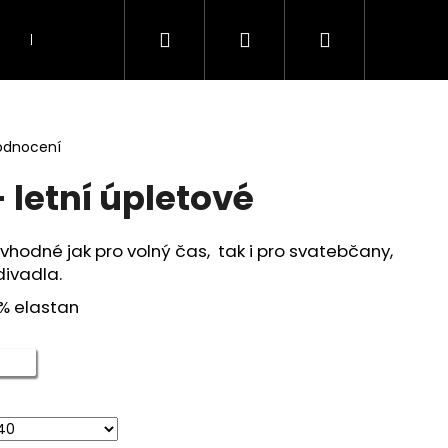
Hledat
Přihlášení
Nákupní
KOSTÝMY A KOMPLETY
TOPY, TUNIKY A HAL
košík
odnocení
 letní úpletové
hodné jak pro volný čas, tak i pro svatebčany,
divadla.
5% elastan
Následující