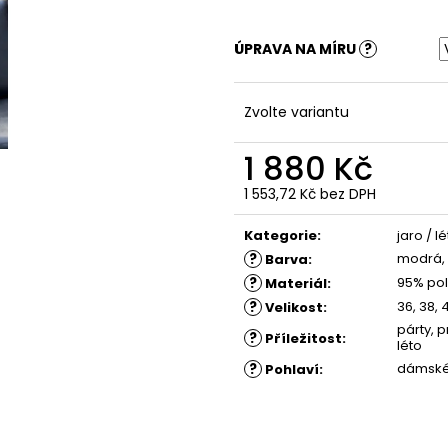
ŠATY KESY
ŠATY KLARIS - 
1 260 Kč
1 350 Kč
Původně:
1 880 Kč
Původně:
1 880
ÚPRAVA NA MÍRU
?
Zvolte variantu
1 880 Kč
1 553,72 Kč
bez DPH
Měrná
cena:
Kategorie
:
jaro / l
?
modrá, 
Barva
:
?
95% pol
Materiál
:
?
36, 38, 
Velikost
:
párty, p
?
Příležitost
:
léto
?
dámsk
Pohlaví
: