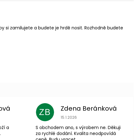
oby si zamilujete a budete je hrdě nosit. Rozhodně budete
ová
Zdena Beránková
ZB
 je 5 z 5 hvězdiček.
Hodnocení obchodu je 1 z 5 hvězdiče
15.1.2026
oží a
S obchodem ano, s výrobem ne. Děkuji
.
za rychlé dodání. Kvalita neodpovídá
ceně. Budu vracet.