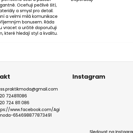
antně. Oceňuji pečlivé šití,
eriály a smysl pro detail.
ní a velmi milá komunikace
 příjemným bonusem. Ráda
 vracet a určitě doporučuji
které hledají styl a kvalitu.
akt
Instagram
iss.praktikmoda
@
gmail.com
20 724811086
20 724 811 086
tps://www.facebook.com/Agi
moda-654698877873491
Sledovat na Instagr