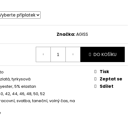
MODRÉ S 3/4 RUKÁVEM
 Kč
Značka:
AGISS
DO KOŠÍKU
Tisk
éto
Zeptat se
zlatá, tyrkysová
Sdílet
yester, 5% elastan
40, 42, 44, 46, 48, 50, 52
racovní, svatba, taneční, volný čas, na
é