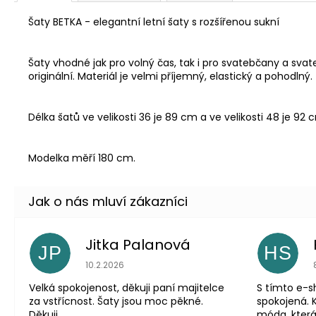
Šaty BETKA - elegantní letní šaty s rozšířenou sukní
Šaty vhodné jak pro volný čas, tak i pro svatebčany a svat
originální. Materiál je velmi příjemný, elastický a pohodlný.
Délka šatů ve velikosti 36 je 89 cm a ve velikosti 48 je 92 
Modelka měří 180 cm.
Jitka Palanová
JP
HS
Hodnocení obchodu je 5 z 5 hvězdiček.
10.2.2026
Velká spokojenost, děkuji paní majitelce
S tímto e-
za vstřícnost. Šaty jsou moc pěkné.
spokojená. 
Děkuji
móda, která