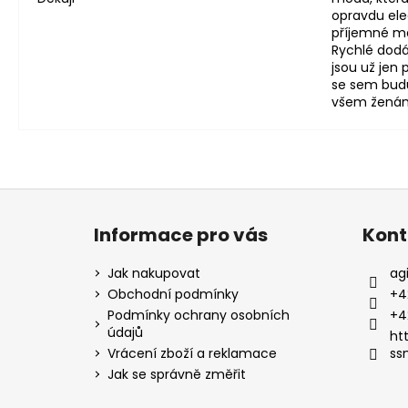
opravdu eleg
příjemné mat
Rychlé dodá
jsou už jen
se sem budu
všem ženám, 
Z
á
Informace pro vás
Kont
p
a
Jak nakupovat
ag
t
Obchodní podmínky
+4
í
Podmínky ochrany osobních
+4
údajů
ht
Vrácení zboží a reklamace
ss
Jak se správně změřit