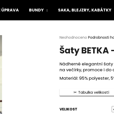
 ÚPRAVA
BUNDY
SAKA, BLEJZRY, KABÁTKY
Co potřebujete najít?
Průměrné
Neohodnoceno
Podrobnosti h
hodnocení
Šaty BETKA -
produktu
HLEDAT
je
0,0
z
Nádherné elegantní šaty v
5
Doporučujeme
na večírky, promoce i do 
hvězdiček.
Materiál: 95% polyester, 
Tabulka velikostí
VELIKOST