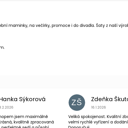
ební maminky, na večírky, promoce i do divadla. Šaty z naší výr
cm.
Hanka Sýkorová
Zdeňka Škut
ZŠ
Hodnocení obchodu je 5 z 5 hvězdiček.
Hodnocení obchodu
8.2.2026
16.1.2026
shopem jsem maximálně
Veliká spokojenost. Kvalitní zb
Krásná, kvalitně zpracovaná
velmi rychlé vyřízení a dodání
 perfektně sedí a působí
Doporučuji