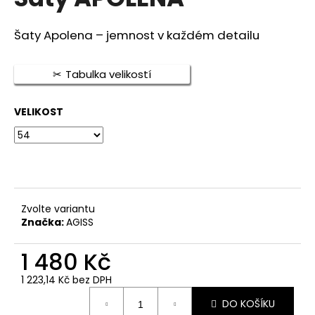
je
a
0,0
z
j
Šaty Apolena – jemnost v každém detailu
5
í
hvězdiček.
t
Tabulka velikostí
?
VELIKOST
HLEDAT
Zvolte variantu
D
Značka:
AGISS
o
p
1 480 Kč
o
1 223,14 Kč bez DPH
r
Měrná
u
DO KOŠÍKU
cena: