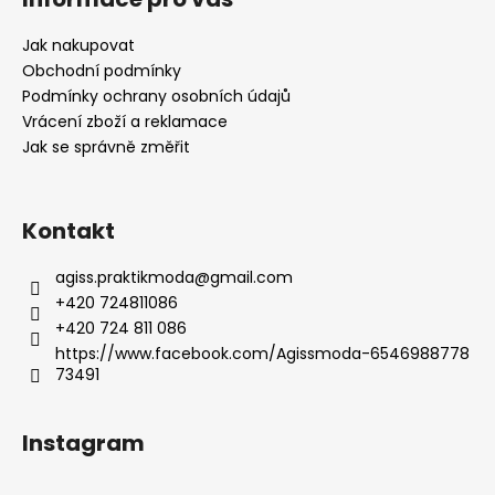
p
a
Jak nakupovat
t
Obchodní podmínky
í
Podmínky ochrany osobních údajů
Vrácení zboží a reklamace
Jak se správně změřit
Kontakt
agiss.praktikmoda
@
gmail.com
+420 724811086
+420 724 811 086
https://www.facebook.com/Agissmoda-6546988778
73491
Instagram