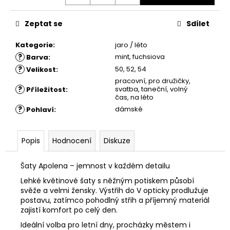
č
u
j
Zeptat se
Sdílet
e
m
Kategorie
:
jaro / léto
e
?
mint, fuchsiova
Barva
:
?
50, 52, 54
Velikost
:
pracovní, pro družičky,
ŠATY
?
svatba, taneční, volný
Příležitost
:
AGATA
čas, na léto
-
?
dámské
Pohlaví
:
ÚPLETOVÉ
ŠATY
1
Popis
Hodnocení
Diskuze
880
Kč
Šaty Apolena – jemnost v každém detailu
Lehké květinové šaty s něžným potiskem působí
svěže a velmi žensky. Výstřih do V opticky prodlužuje
postavu, zatímco pohodlný střih a příjemný materiál
zajistí komfort po celý den.
Ideální volba pro letní dny, procházky městem i