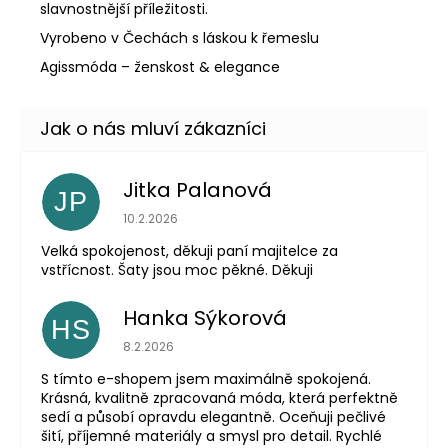
slavnostnější příležitosti.
Vyrobeno v Čechách s láskou k řemeslu
Agissmóda – ženskost & elegance
Jitka Palanová
JP
Hodnocení obchodu je 5 z 5 hvězdiček.
10.2.2026
Velká spokojenost, děkuji paní majitelce za
vstřícnost. Šaty jsou moc pěkné. Děkuji
Hanka Sýkorová
HS
Hodnocení obchodu je 5 z 5 hvězdiček.
8.2.2026
S tímto e-shopem jsem maximálně spokojená.
Krásná, kvalitně zpracovaná móda, která perfektně
sedí a působí opravdu elegantně. Oceňuji pečlivé
šití, příjemné materiály a smysl pro detail. Rychlé