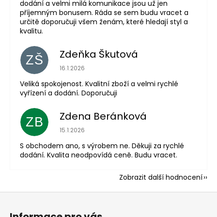
dodání a velmi milá komunikace jsou už jen
příjemným bonusem. Ráda se sem budu vracet a
určitě doporučuji všem ženám, které hledají styl a
kvalitu.
Zdeňka Škutová
ZŠ
Hodnocení obchodu je 5 z 5 hvězdiček.
16.1.2026
Veliká spokojenost. Kvalitní zboží a velmi rychlé
vyřízení a dodání. Doporučuji
Zdena Beránková
ZB
Hodnocení obchodu je 1 z 5 hvězdiček.
15.1.2026
S obchodem ano, s výrobem ne. Děkuji za rychlé
dodání. Kvalita neodpovídá ceně. Budu vracet.
Zobrazit další hodnocení
Z
á
Informace pro vás