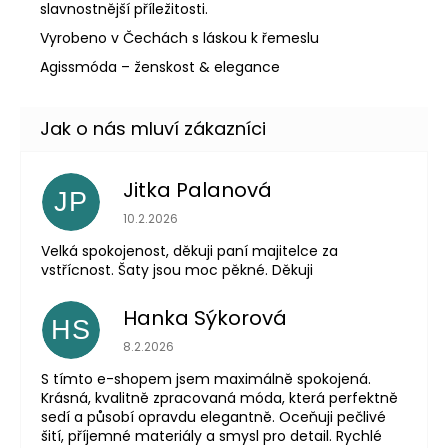
slavnostnější příležitosti.
Vyrobeno v Čechách s láskou k řemeslu
Agissmóda – ženskost & elegance
Jitka Palanová
JP
Hodnocení obchodu je 5 z 5 hvězdiček.
10.2.2026
Velká spokojenost, děkuji paní majitelce za
vstřícnost. Šaty jsou moc pěkné. Děkuji
Hanka Sýkorová
HS
Hodnocení obchodu je 5 z 5 hvězdiček.
8.2.2026
S tímto e-shopem jsem maximálně spokojená.
Krásná, kvalitně zpracovaná móda, která perfektně
sedí a působí opravdu elegantně. Oceňuji pečlivé
šití, příjemné materiály a smysl pro detail. Rychlé