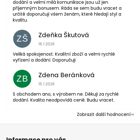
dodání a velmi milá komunikace jsou už jen
příjemným bonusem. Ráda se sem budu vracet a
určitě doporučuji všem ženám, které hledají styl a
kvalitu.
Zdeňka Škutová
ZŠ
Hodnocení obchodu je 5 z 5 hvězdiček.
16.1.2026
Veliká spokojenost. Kvalitní zboží a velmi rychlé
vyřízení a dodání. Doporučuji
Zdena Beránková
ZB
Hodnocení obchodu je 1 z 5 hvězdiček.
15.1.2026
S obchodem ano, s výrobem ne. Děkuji za rychlé
dodání. Kvalita neodpovídá ceně. Budu vracet.
Zobrazit další hodnocení
Z
á
Informace pro vás