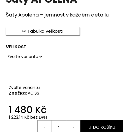
je
a
0,0
z
j
Šaty Apolena – jemnost v každém detailu
5
í
hvězdiček.
t
Tabulka velikostí
?
VELIKOST
HLEDAT
Zvolte variantu
D
Značka:
AGISS
o
p
1 480 Kč
o
1 223,14 Kč bez DPH
r
Měrná
u
DO KOŠÍKU
cena: