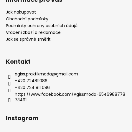
p
a
Jak nakupovat
t
Obchodní podmínky
í
Podmínky ochrany osobních údajů
Vrácení zboží a reklamace
Jak se správně změřit
Kontakt
agiss.praktikmoda
@
gmail.com
+420 724811086
+420 724 811 086
https://www.facebook.com/Agissmoda-6546988778
73491
Instagram