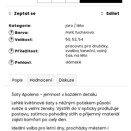
č
u
j
Zeptat se
Sdílet
e
m
Kategorie
:
jaro / léto
e
?
mint, fuchsiova
Barva
:
?
50, 52, 54
Velikost
:
pracovní, pro družičky,
ŠATY
?
svatba, taneční, volný
Příležitost
:
ZARIA
čas, na léto
?
dámské
Pohlaví
:
1
880
Kč
Popis
Hodnocení
Diskuze
Šaty Apolena – jemnost v každém detailu
Lehké květinové šaty s něžným potiskem působí
svěže a velmi žensky. Výstřih do V opticky prodlužuje
postavu, zatímco pohodlný střih a příjemný materiál
zajistí komfort po celý den.
Ideální volba pro letní dny, procházky městem i